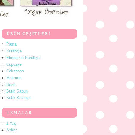
ÜRÜN ÇEŞİTLERİ
Pasta
Kurabiye
Ekonomik Kurabiye
Cupcake
Cakepops
Makaron
Beze
Butik Sabun
Butik Kolonya
TEMALAR
1 Yaş
Asker