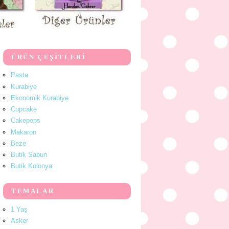
ÜRÜN ÇEŞİTLERİ
Pasta
Kurabiye
Ekonomik Kurabiye
Cupcake
Cakepops
Makaron
Beze
Butik Sabun
Butik Kolonya
TEMALAR
1 Yaş
Asker