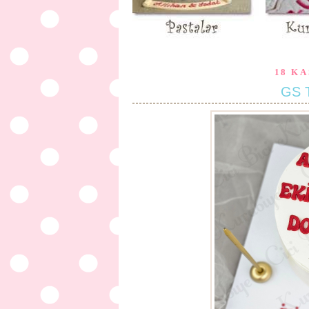
18 KA
GS T