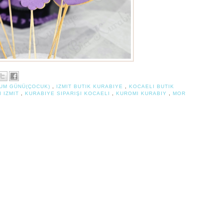
UM GÜNÜ(ÇOCUK)
,
IZMIT BUTIK KURABIYE
,
KOCAELI BUTIK
I IZMIT
,
KURABIYE SIPARIŞI KOCAELI
,
KUROMI KURABIY
,
MOR