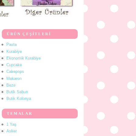
ÜRÜN ÇEŞİTLERİ
Pasta
Kurabiye
Ekonomik Kurabiye
Cupcake
Cakepops
Makaron
Beze
Butik Sabun
Butik Kolonya
TEMALAR
1 Yaş
Asker