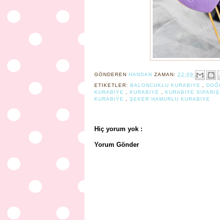
GÖNDEREN
HANDAN
ZAMAN:
22:09
ETIKETLER:
BALONCUKLU KURABIYE
,
DOĞ
KURABIYE
,
KURABIYE
,
KURABIYE SIPARIŞ
KURABIYE
,
ŞEKER HAMURLU KURABIYE
Hiç yorum yok :
Yorum Gönder