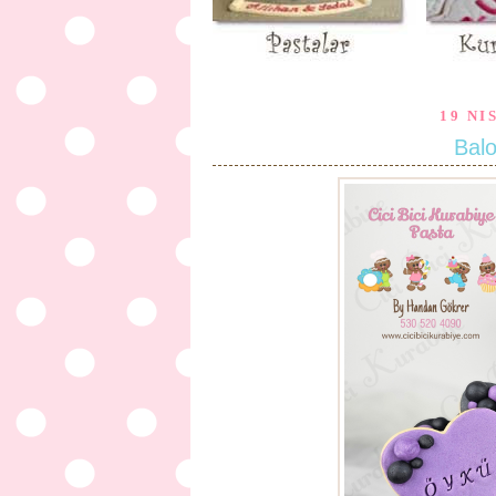
19 NI
Balo