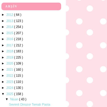
ARŞİV
►
2012
( 64 )
►
2013
( 123 )
►
2014
( 254 )
►
2015
( 207 )
►
2016
( 218 )
►
2017
( 212 )
►
2018
( 183 )
►
2019
( 225 )
►
2020
( 109 )
►
2021
( 160 )
►
2022
( 115 )
►
2023
( 110 )
►
2024
( 130 )
▼
2025
( 158 )
▼
Nisan
( 43 )
Sevimli Dinozor Temalı Pasta