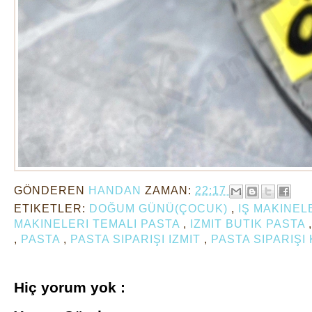
GÖNDEREN
HANDAN
ZAMAN:
22:17
ETIKETLER:
DOĞUM GÜNÜ(ÇOCUK)
,
IŞ MAKINEL
MAKINELERI TEMALI PASTA
,
IZMIT BUTIK PASTA
,
PASTA
,
PASTA SIPARIŞI IZMIT
,
PASTA SIPARIŞI
Hiç yorum yok :