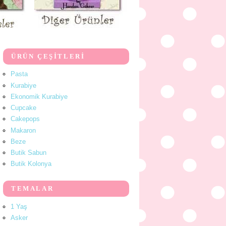
ÜRÜN ÇEŞİTLERİ
Pasta
Kurabiye
Ekonomik Kurabiye
Cupcake
Cakepops
Makaron
Beze
Butik Sabun
Butik Kolonya
TEMALAR
1 Yaş
Asker