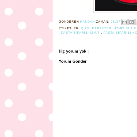
GÖNDEREN
HANDAN
ZAMAN:
08:37
ETIKETLER:
ÇIZGI KARAKTER
,
İZMIT BUTI
,
PASTA SIPARIŞI IZMIT
,
PASTA SIPARIŞI K
Hiç yorum yok :
Yorum Gönder