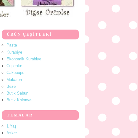
ÜRÜN ÇEŞİTLERİ
Pasta
Kurabiye
Ekonomik Kurabiye
Cupcake
Cakepops
Makaron
Beze
Butik Sabun
Butik Kolonya
TEMALAR
1 Yaş
Asker