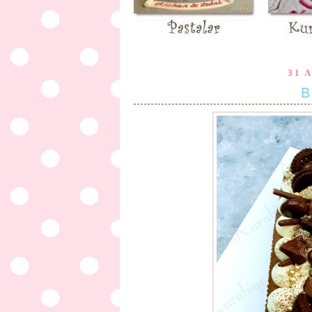
31 
B