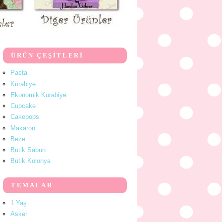
ÜRÜN ÇEŞİTLERİ
Pasta
Kurabiye
Ekonomik Kurabiye
Cupcake
Cakepops
Makaron
Beze
Butik Sabun
Butik Kolonya
TEMALAR
1 Yaş
Asker