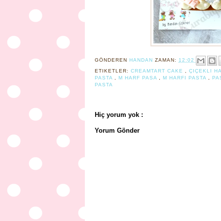
GÖNDEREN
HANDAN
ZAMAN:
12:02
ETIKETLER:
CREAMTART CAKE
,
ÇIÇEKLI H
PASTA
,
M HARF PASA
,
M HARFI PASTA
,
PA
PASTA
Hiç yorum yok :
Yorum Gönder